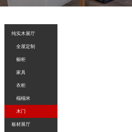
纯实木展厅
全屋定制
橱柜
家具
衣柜
榻榻米
木门
板材展厅